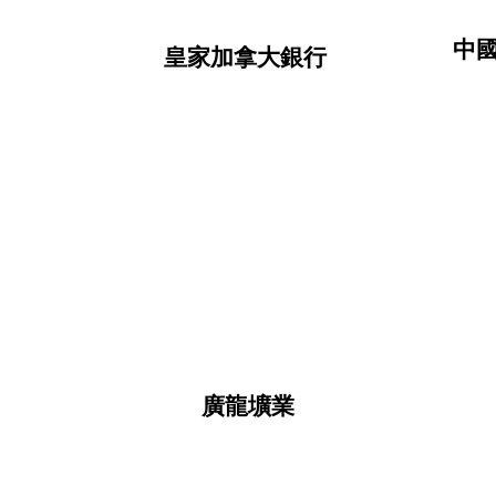
中
皇家加拿大銀行
廣龍壙業