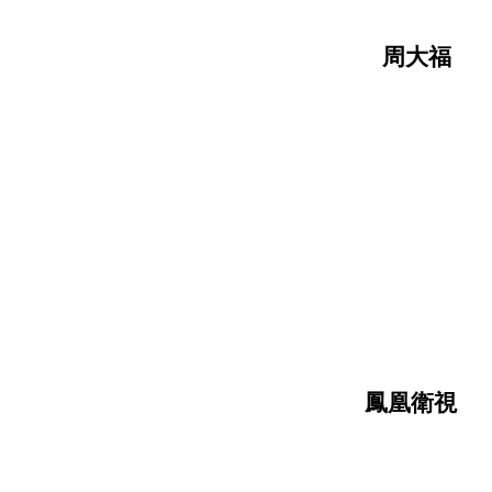
周大福
鳳凰衛視